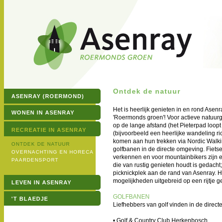
Ontdek de natuur
ASENRAY (ROERMOND)
Het is heerlijk genieten in en rond Asenra
WONEN IN ASENRAY
'Roermonds groen'! Voor actieve natuur
op de lange afstand (het Pieterpad loopt
RECREATIE IN ASENRAY
(bijvoorbeeld een heerlijke wandeling r
komen aan hun trekken via Nordic Walk
ONTDEK DE NATUUR
golfbanen in de directe omgeving. Fiet
OVERNACHTING EN HORECA
verkennen en voor mountainbikers zijn
PAARDENSPORT
die van rustig genieten houdt is gedacht;
picknickplek aan de rand van Asenray. 
mogelijkheden uitgebreid op een rijtje 
LEVEN IN ASENRAY
GOLFBANEN
'T BLAEDJE
Liefhebbers van golf vinden in de direc
• Golf & Country Club Herkenbosch