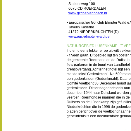
Stationsweg 100
6075 CD ROERDALEN
www.gccherkenbosch.nl
• Europäischer Golfclub Elmpter Wald e.
Javelin Kaserne
41372 NIEDERKRÜCHTEN (D)
www.egc-elmpter-wald.de
NATUURGEBIED LÜSENKAMP - 'T VE
Indien u eens lekker er op uit wilt trek
- 't Veen gaan. Dit gebied ligt ten ooste
de gemeente Roermond en de Duitse buu
fiets parkeren in de buurt van Landhote
grensovergang. Achter het hotel ligt ee
met de tekst 'Gedenkmahl'. Na 500 meter
een gedenksteen (Gedenkmahl). Daar be
Comité Voettocht 30 December houdt jaa
gedenksteen. Dit ter nagedachtenis a
december 1944 naar Duitsland werden g
veertien Roermondse mannen die in de 
Duitsers op de Lüsenkamp zijn gefusill
Niederkrüchten die in 1996 de gedenkstee
bladen bericht over de voettocht naar 
gebeurtenis is een documentaire gemaakt