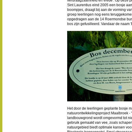
verdraagzaamheid en vrede'. Op deze pl
Sint Laurentius eind 2005 een bosje aang
boompjes, draagt bij aan de vorming van 
groep leerlingen nog eens teruggekomen
opgedragen aan de 14 Roermondse burge
bos zijn gefusilleerd. Vandaar de naam 
Het door de leerlingen geplante bosje ma
natuurontwikkelingsproject Maalbroek - 
landbouwgrond wordt omgevormd tot nieu
gebruik gemaakt van vee, zoals schape
natuurgebied biedt optimale kansen voor 
Bleekgele hennepnetel, Smal streepzaad 