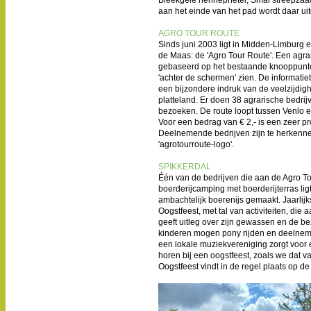
aan het einde van het pad wordt daar uitg
AGRO TOUR ROUTE
Sinds juni 2003 ligt in Midden-Limburg e
de Maas: de 'Agro Tour Route'. Een agrari
gebaseerd op het bestaande knooppunten
'achter de schermen' zien. De informati
een bijzondere indruk van de veelzijdi
platteland. Er doen 38 agrarische bedrij
bezoeken. De route loopt tussen Venlo 
Voor een bedrag van € 2,- is een zeer pr
Deelnemende bedrijven zijn te herkenne
'agrotourroute-logo'.
SPIKKERDAL
Één van de bedrijven die aan de Agro Tou
boerderijcamping met boerderijterras ligt
ambachtelijk boerenijs gemaakt. Jaarlijk
Oogstfeest, met tal van activiteiten, die a
geeft uitleg over zijn gewassen en de b
kinderen mogen pony rijden en deelneme
een lokale muziekvereniging zorgt voor e
horen bij een oogstfeest, zoals we dat v
Oogstfeest vindt in de regel plaats op